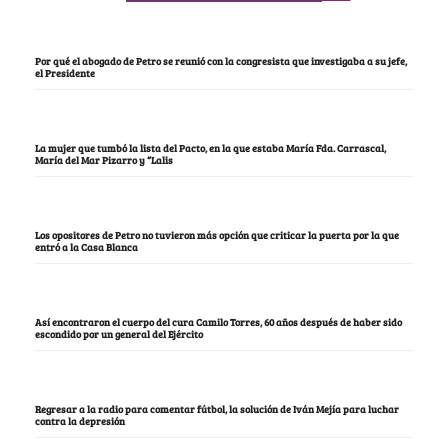
Por qué el abogado de Petro se reunió con la congresista que investigaba a su jefe,
el Presidente
La mujer que tumbó la lista del Pacto, en la que estaba María Fda. Carrascal,
María del Mar Pizarro y “Lalis
Los opositores de Petro no tuvieron más opción que criticar la puerta por la que
entró a la Casa Blanca
Así encontraron el cuerpo del cura Camilo Torres, 60 años después de haber sido
escondido por un general del Ejército
Regresar a la radio para comentar fútbol, la solución de Iván Mejía para luchar
contra la depresión