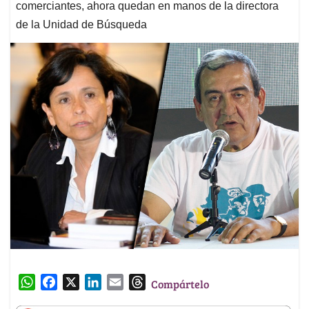
comerciantes, ahora quedan en manos de la directora
de la Unidad de Búsqueda
W
F
X
L
E
T
Compártelo
h
a
i
m
h