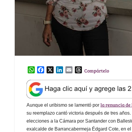
W
F
X
L
E
T
Compártelo
h
a
i
m
h
a
c
n
a
r
t
e
k
i
e
s
b
e
l
a
la renuncia de
A
o
d
d
Aunque el uribismo se lamentó por
p
o
I
s
su reemplazo cantó victoria después de tres años.
p
k
n
elecciones a la Cámara por Santander con Balleste
exalcalde de Barrancabermeja Édgard Cote, en el 