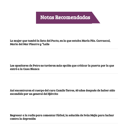
Notas Recomendadas
La mujer que tumbó la lista del Pacto, en la que estaba María Fda. Carrascal,
María del Mar Pizarro y “Lalis
Los opositores de Petro no tuvieron más opción que criticar la puerta por la que
entró a la Casa Blanca
Así encontraron el cuerpo del cura Camilo Torres, 60 años después de haber sido
escondido por un general del Ejército
Regresar a la radio para comentar fútbol, la solución de Iván Mejía para luchar
contra la depresión