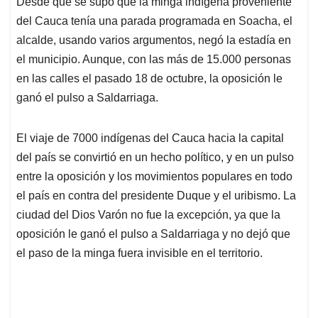
Desde que se supo que la minga indígena proveniente
s
b
e
l
a
del Cauca tenía una parada programada en Soacha, el
A
o
d
d
p
o
I
s
alcalde, usando varios argumentos, negó la estadía en
p
k
n
el municipio. Aunque, con las más de 15.000 personas
en las calles el pasado 18 de octubre, la oposición le
ganó el pulso a Saldarriaga.
El viaje de 7000 indígenas del Cauca hacia la capital
del país se convirtió en un hecho político, y en un pulso
entre la oposición y los movimientos populares en todo
el país en contra del presidente Duque y el uribismo. La
ciudad del Dios Varón no fue la excepción, ya que la
oposición le ganó el pulso a Saldarriaga y no dejó que
el paso de la minga fuera invisible en el territorio.