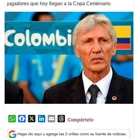
jugadores que hoy llegan a la Copa Centenario
W
F
X
L
E
T
Compártelo
h
a
i
m
h
a
c
n
a
r