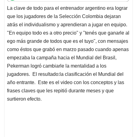
t
e
k
i
e
La clave de todo para el entrenador argentino era lograr
s
b
e
l
a
que los jugadores de la Selección Colombia dejaran
A
o
d
d
p
o
I
s
atrás el individualismo y aprendieran a jugar en equipo.
p
k
n
"En equipo todo es a otro precio" y "tenés que ganarle al
ego más grande de todos que es el tuyo", con mensajes
como éstos que grabó en marzo pasado cuando apenas
empezaba la campaña hacia el Mundial del Brasil,
Pekerman logró cambiarle la mentalidad a los
jugadores. El resultado:la clasificación el Mundial del
año entrante. Este es el video con los conceptos y las
frases claves que les repitió durante meses y que
surtieron efecto.