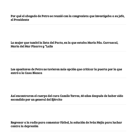
Por qué el abogado de Petro se reunió con la congresista que investigaba a su jefe,
el Presidente
La mujer que tumbó la lista del Pacto, en la que estaba María Fda. Carrascal,
María del Mar Pizarro y “Lalis
Los opositores de Petro no tuvieron más opción que criticar la puerta por la que
entró a la Casa Blanca
Así encontraron el cuerpo del cura Camilo Torres, 60 años después de haber sido
escondido por un general del Ejército
Regresar a la radio para comentar fútbol, la solución de Iván Mejía para luchar
contra la depresión