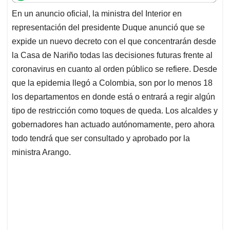
t
e
k
i
e
En un anuncio oficial, la ministra del Interior en
s
b
e
l
a
representación del presidente Duque anunció que se
A
o
d
d
p
o
I
s
expide un nuevo decreto con el que concentrarán desde
p
k
n
la Casa de Nariño todas las decisiones futuras frente al
coronavirus en cuanto al orden público se refiere. Desde
que la epidemia llegó a Colombia, son por lo menos 18
los departamentos en donde está o entrará a regir algún
tipo de restricción como toques de queda. Los alcaldes y
gobernadores han actuado autónomamente, pero ahora
todo tendrá que ser consultado y aprobado por la
ministra Arango.