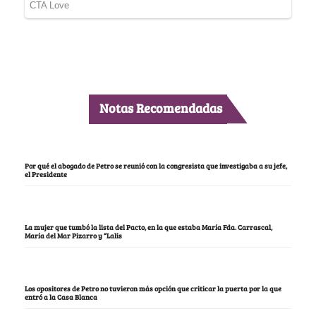
Notas Recomendadas
Por qué el abogado de Petro se reunió con la congresista que investigaba a su jefe,
el Presidente
La mujer que tumbó la lista del Pacto, en la que estaba María Fda. Carrascal,
María del Mar Pizarro y “Lalis
Los opositores de Petro no tuvieron más opción que criticar la puerta por la que
entró a la Casa Blanca