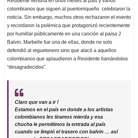
Residente vendría en unos meses al país y varios
A
o
d
d
p
o
I
s
colombianos que siguen al puertorriqueño celebraron la
p
k
n
noticia. Sin embargo, muchos otros rechazaron el evento
y recordaron la polémica que protagonizó recientemente
por humillar públicamente en una canción al paisa J
Balvin. Marbelle fue una de ellas, donde no solo
defendió al reguetonero sino que atacó a aquellos
colombianos que aplaudieron a Residente llamándolos
“desagradecidos”.
Claro que van a ir !
Estamos en el país en donde a los artistas
colombianos les tiramos mierda y esa
chucha le permitimos la entrada al país
cuando se limpió el trasero con balvin … así