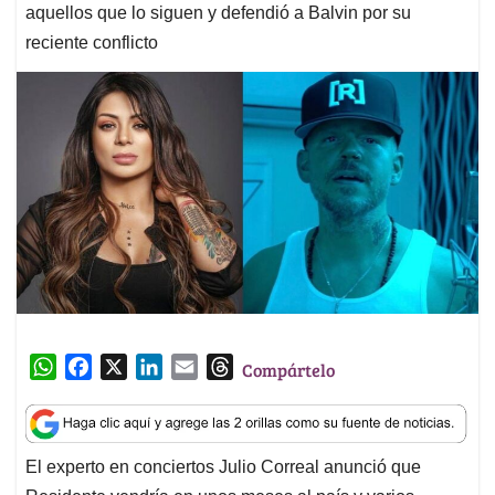
aquellos que lo siguen y defendió a Balvin por su
reciente conflicto
W
F
X
L
E
T
Compártelo
h
a
i
m
h
a
c
n
a
r
t
e
k
i
e
El experto en conciertos Julio Correal anunció que
s
b
e
l
a