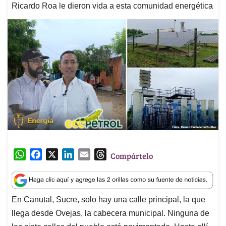
Ricardo Roa le dieron vida a esta comunidad energética
W
F
X
L
E
T
Compártelo
h
a
i
m
h
a
c
n
a
r
t
e
k
i
e
En Canutal, Sucre, solo hay una calle principal, la que
s
b
e
l
a
llega desde Ovejas, la cabecera municipal. Ninguna de
A
o
d
d