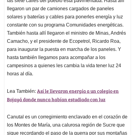
p
o
I
s
las siete calles del pueblo está pavimentada. Hasta allí
p
k
n
llegaron un par de camiones cargados de paneles
solares y baterías y cables para ponerles energía y luz
constante con su programa Comunidades energéticas.
También hasta allí llegaron el ministro de Minas, Andrés
Camacho, y el presidente de Ecopetrol, Ricardo Roa,
para inaugurar la puesta en marcha de los paneles. Y
hasta también llegamos para acompañar a los
campesinos a quienes les cambia la vida tener luz 24
horas al día.
Así le llevaron energía a un colegio en
Lea También:
Bojayá donde nunca habían estudiado con luz
Canutal es un corregimiento enclavado en el corazón de
los Montes de María, una calurosa región de Sucre que
sigue recordando el paso de la guerra por sus montañas