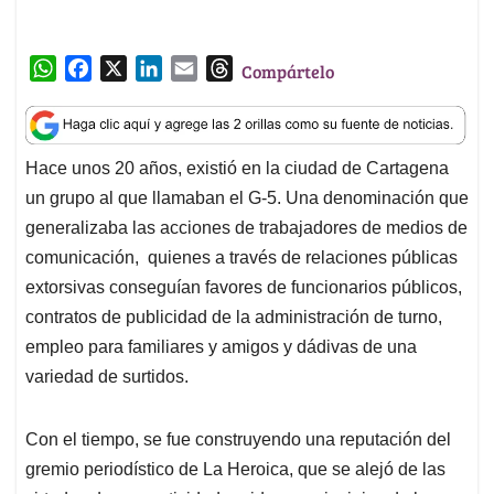
W
F
X
L
E
T
Compártelo
h
a
i
m
h
a
c
n
a
r
t
e
k
i
e
Hace unos 20 años, existió en la ciudad de Cartagena
s
b
e
l
a
un grupo al que llamaban el G-5. Una denominación que
A
o
d
d
p
o
I
s
generalizaba las acciones de trabajadores de medios de
p
k
n
comunicación, quienes a través de relaciones públicas
extorsivas conseguían favores de funcionarios públicos,
contratos de publicidad de la administración de turno,
empleo para familiares y amigos y dádivas de una
variedad de surtidos.
Con el tiempo, se fue construyendo una reputación del
gremio periodístico de La Heroica, que se alejó de las