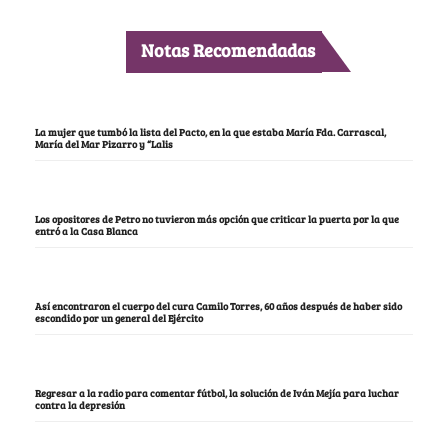
Notas Recomendadas
La mujer que tumbó la lista del Pacto, en la que estaba María Fda. Carrascal,
María del Mar Pizarro y “Lalis
Los opositores de Petro no tuvieron más opción que criticar la puerta por la que
entró a la Casa Blanca
Así encontraron el cuerpo del cura Camilo Torres, 60 años después de haber sido
escondido por un general del Ejército
Regresar a la radio para comentar fútbol, la solución de Iván Mejía para luchar
contra la depresión