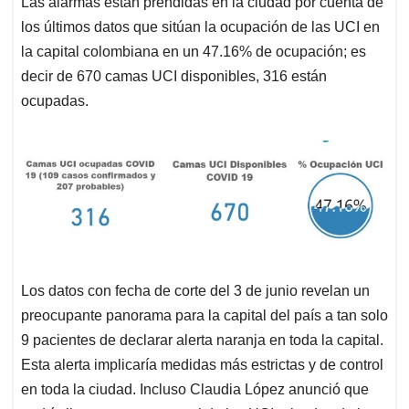
Las alarmas están prendidas en la ciudad por cuenta de
s
b
e
l
a
los últimos datos que sitúan la ocupación de las UCI en
A
o
d
d
p
o
I
s
la capital colombiana en un 47.16% de ocupación; es
p
k
n
decir de 670 camas UCI disponibles, 316 están
ocupadas.
Los datos con fecha de corte del 3 de junio revelan un
preocupante panorama para la capital del país a tan solo
9 pacientes de declarar alerta naranja en toda la capital.
Esta alerta implicaría medidas más estrictas y de control
en toda la ciudad. Incluso Claudia López anunció que