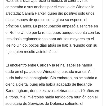
Hace seis días apareció la noticia: el coronavirus
s
b
e
l
a
campeaba a sus anchas por el castillo de Windsor, la
A
o
d
d
p
o
I
s
afectada: Camila Parker, quien dio positivo solo unos
p
k
n
días después de que se contagiara su esposo, el
príncipe Carlos. La preocupación empezó a sentirse en
el Reino Unido por la reina, pues aunque cuenta con las
tres dosis reglamentarias para adultos mayores en el
Reino Unido, pocos días atrás se había reunido con su
hijo, quien resultó asintomático.
El encuentro entre Carlos y la reina Isabel se habría
dado en el palacio de Windsor el pasado martes. Allí
pudo haberse contagiado. Sin embargo, no se sabría a
ciencia cierta, pues ella había acabado de llegar de
Sandringham, donde estuvo celebrando sus 70 años en
el trono. Y el miércoles había tenido otra reunión con el
secretario de Servicios de Defensa saliente, el