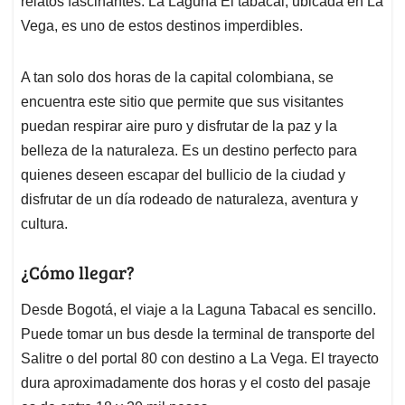
p
o
I
s
relatos fascinantes. La Laguna El tabacal, ubicada en La
p
k
n
Vega, es uno de estos destinos imperdibles.
A tan solo dos horas de la capital colombiana, se
encuentra este sitio que permite que sus visitantes
puedan respirar aire puro y disfrutar de la paz y la
belleza de la naturaleza. Es un destino perfecto para
quienes deseen escapar del bullicio de la ciudad y
disfrutar de un día rodeado de naturaleza, aventura y
cultura.
¿Cómo llegar?
Desde Bogotá, el viaje a la Laguna Tabacal es sencillo.
Puede tomar un bus desde la terminal de transporte del
Salitre o del portal 80 con destino a La Vega. El trayecto
dura aproximadamente dos horas y el costo del pasaje