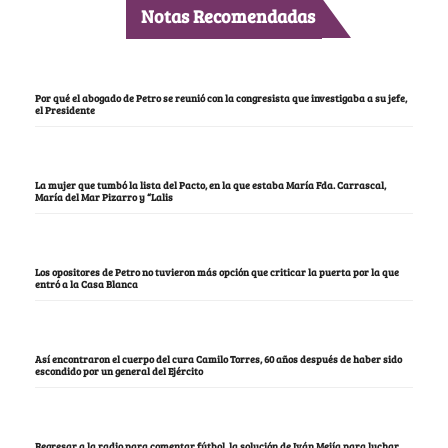
Notas Recomendadas
Por qué el abogado de Petro se reunió con la congresista que investigaba a su jefe,
el Presidente
La mujer que tumbó la lista del Pacto, en la que estaba María Fda. Carrascal,
María del Mar Pizarro y “Lalis
Los opositores de Petro no tuvieron más opción que criticar la puerta por la que
entró a la Casa Blanca
Así encontraron el cuerpo del cura Camilo Torres, 60 años después de haber sido
escondido por un general del Ejército
Regresar a la radio para comentar fútbol, la solución de Iván Mejía para luchar