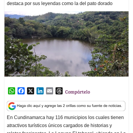
destaca por sus leyendas como la del pato dorado
W
F
X
L
E
T
Compártelo
h
a
i
m
h
a
c
n
a
r
t
e
k
i
e
En Cundinamarca hay 116 municipios los cuales tienen
s
b
e
l
a
atractivos turísticos únicos cargados de historias y
A
o
d
d