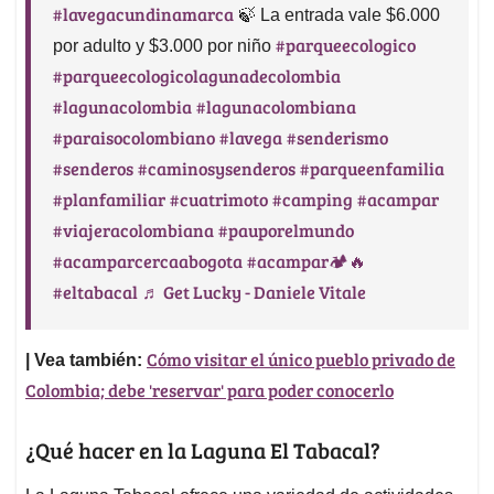
#lavegacundinamarca
🍃 La entrada vale $6.000
#parqueecologico
por adulto y $3.000 por niño
#parqueecologicolagunadecolombia
#lagunacolombia
#lagunacolombiana
#paraisocolombiano
#lavega
#senderismo
#senderos
#caminosysenderos
#parqueenfamilia
#planfamiliar
#cuatrimoto
#camping
#acampar
#viajeracolombiana
#pauporelmundo
#acamparcercaabogota
#acampar🏕️🔥
#eltabacal
♬ Get Lucky - Daniele Vitale
Cómo visitar el único pueblo privado de
| Vea también:
Colombia; debe 'reservar' para poder conocerlo
¿Qué hacer en la Laguna El Tabacal?