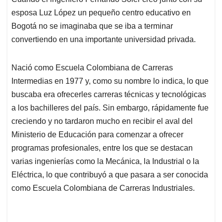
s
b
e
l
a
esposa Luz López un pequeño centro educativo en
A
o
d
d
p
o
I
s
Bogotá no se imaginaba que se iba a terminar
p
k
n
convertiendo en una importante universidad privada.
Nació como Escuela Colombiana de Carreras
Intermedias en 1977 y, como su nombre lo indica, lo que
buscaba era ofrecerles carreras técnicas y tecnológicas
a los bachilleres del país. Sin embargo, rápidamente fue
creciendo y no tardaron mucho en recibir el aval del
Ministerio de Educación para comenzar a ofrecer
programas profesionales, entre los que se destacan
varias ingenierías como la Mecánica, la Industrial o la
Eléctrica, lo que contribuyó a que pasara a ser conocida
como Escuela Colombiana de Carreras Industriales.