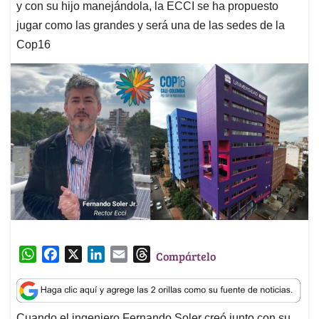
y con su hijo manejándola, la ECCI se ha propuesto
jugar como las grandes y será una de las sedes de la
Cop16
W
F
X
L
E
T
Compártelo
h
a
i
m
h
a
c
n
a
r
t
e
k
i
e
Cuando el ingeniero Fernando Soler creó junto con su