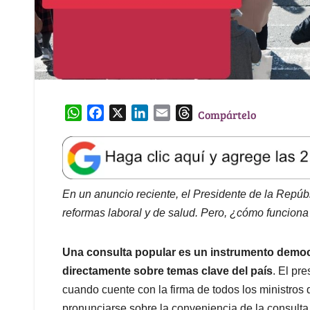
W
F
X
L
E
T
Compártelo
h
a
i
m
h
a
c
n
a
r
t
e
k
i
e
s
b
e
l
a
A
o
d
d
En un anuncio reciente, el Presidente de la Repúb
p
o
I
s
reformas laboral y de salud. Pero, ¿cómo funcion
p
k
n
Una consulta popular es un instrumento democ
directamente sobre temas clave del país
. El pr
cuando cuente con la firma de todos los ministros
pronunciarse sobre la conveniencia de la consulta