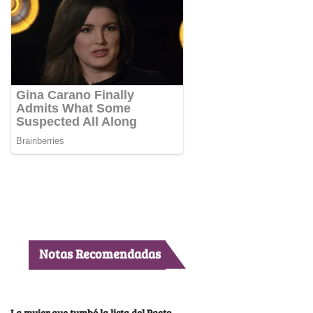
Notas Recomendadas
La mujer que tumbó la lista del Pacto,