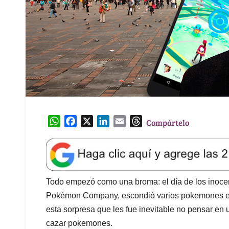
W
F
X
L
E
T
Compártelo
h
a
i
m
h
a
c
n
a
r
t
e
k
i
e
s
b
e
l
a
A
o
d
d
Todo empezó como una broma: el día de los inoce
p
o
I
s
Pokémon Company, escondió varios pokemones en
p
k
n
esta sorpresa que les fue inevitable no pensar en 
cazar pokemones.