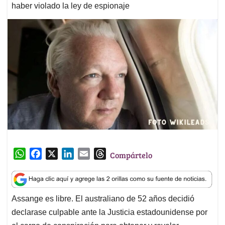
haber violado la ley de espionaje
W
F
X
L
E
T
Compártelo
h
a
i
m
h
a
c
n
a
r
t
e
k
i
e
Assange es libre. El australiano de 52 años decidió
s
b
e
l
a
declarase culpable ante la Justicia estadounidense por
A
o
d
d