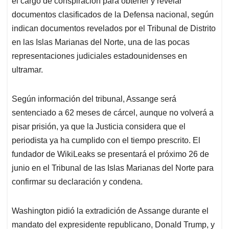
p
o
I
s
el cargo de conspiración para obtener y revelar
p
k
n
documentos clasificados de la Defensa nacional, según
indican documentos revelados por el Tribunal de Distrito
en las Islas Marianas del Norte, una de las pocas
representaciones judiciales estadounidenses en
ultramar.
Según información del tribunal, Assange será
sentenciado a 62 meses de cárcel, aunque no volverá a
pisar prisión, ya que la Justicia considera que el
periodista ya ha cumplido con el tiempo prescrito. El
fundador de WikiLeaks se presentará el próximo 26 de
junio en el Tribunal de las Islas Marianas del Norte para
confirmar su declaración y condena.
Washington pidió la extradición de Assange durante el
mandato del expresidente republicano, Donald Trump, y