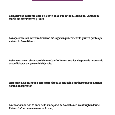
La mujer que tumbó la lista del Pacto, en la que estaba María Fda. Carrascal,
María del Mar Pizarro y “Lalis
Los opositores de Petro no tuvieron más opción que criticar la puerta por la que
entró a la Casa Blanca
Así encontraron el cuerpo del cura Camilo Torres, 60 años después de haber sido
escondido por un general del Ejército
Regresar a la radio para comentar fútbol, la solución de Iván Mejía para luchar
contra la depresión
La casona más de 100 años de la embajada de Colombia en Washington donde
Petro afinó su cara a cara con Trump