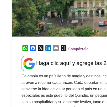
W
F
X
L
E
T
Compártelo
h
a
i
m
h
a
c
n
a
r
t
e
k
i
e
s
b
e
l
a
A
o
d
d
Colombia es un país lleno de magia y destinos in
p
o
I
s
atreven a recorrer cada rincón. Cada departamento
p
k
n
convierte la idea de viajar por todo el país en un 
especiales es este pueblito del Quindío, un peque
con su hospitalidad y su ambiente festivo, tanto 