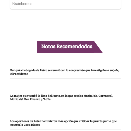
Notas Recomendadas
Por qué el abogado de Petro se reunió con la congresista que investigaba a su jefe,
el Presidente
La mujer que tumbó la lista del Pacto, en la que estaba María Fda. Carrascal,
María del Mar Pizarro y “Lalis
Los opositores de Petro no tuvieron más opción que criticar la puerta por la que
entró a la Casa Blanca