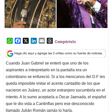
W
F
X
L
E
T
Compártelo
h
a
i
m
h
a
c
n
a
r
t
e
k
i
e
Cuando Juan Gabriel se enteró que uno de los
s
b
e
l
a
aspirantes a interpretarlo en la pantalla era un
A
o
d
d
p
o
I
s
colombiano se enfureció. Si a los mexicanos del D.F les
p
k
n
queda imposible imitar el acento cantadito de los que
nacieron en Juárez, un actor extranjero sucumbiría en el
intento. A lo sumo aceptaría a Oscar Jaenada, el español
que le dio vida a Cantinflas pero ese desconocido
llamado Julián Román jamás lo haría.