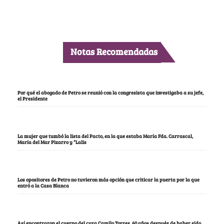
Notas Recomendadas
Por qué el abogado de Petro se reunió con la congresista que investigaba a su jefe,
el Presidente
La mujer que tumbó la lista del Pacto, en la que estaba María Fda. Carrascal,
María del Mar Pizarro y “Lalis
Los opositores de Petro no tuvieron más opción que criticar la puerta por la que
entró a la Casa Blanca
Así encontraron el cuerpo del cura Camilo Torres, 60 años después de haber sido