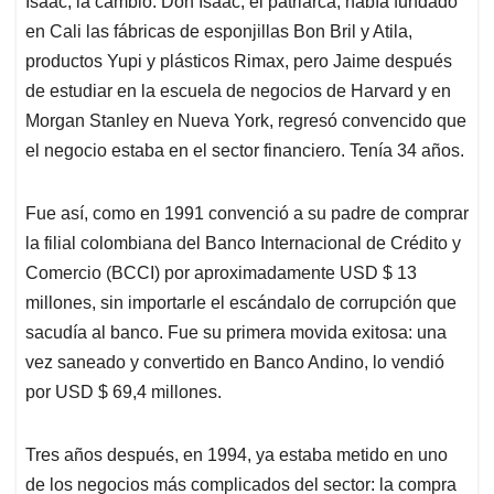
p
o
I
s
Isaac, la cambió. Don Isaac, el patriarca, había fundado
p
k
n
en Cali las fábricas de esponjillas Bon Bril y Atila,
productos Yupi y plásticos Rimax, pero Jaime después
de estudiar en la escuela de negocios de Harvard y en
Morgan Stanley en Nueva York, regresó convencido que
el negocio estaba en el sector financiero. Tenía 34 años.
Fue así, como en 1991 convenció a su padre de comprar
la filial colombiana del Banco Internacional de Crédito y
Comercio (BCCI) por aproximadamente USD $ 13
millones, sin importarle el escándalo de corrupción que
sacudía al banco. Fue su primera movida exitosa: una
vez saneado y convertido en Banco Andino, lo vendió
por USD $ 69,4 millones.
Tres años después, en 1994, ya estaba metido en uno
de los negocios más complicados del sector: la compra