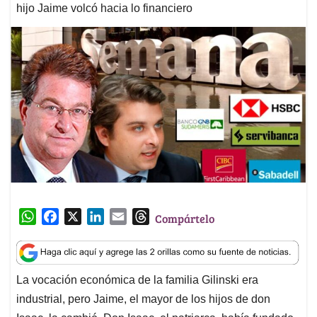
hijo Jaime volcó hacia lo financiero
W
F
X
L
E
T
Compártelo
h
a
i
m
h
a
c
n
a
r
t
e
k
i
e
La vocación económica de la familia Gilinski era
s
b
e
l
a
industrial, pero Jaime, el mayor de los hijos de don
A
o
d
d