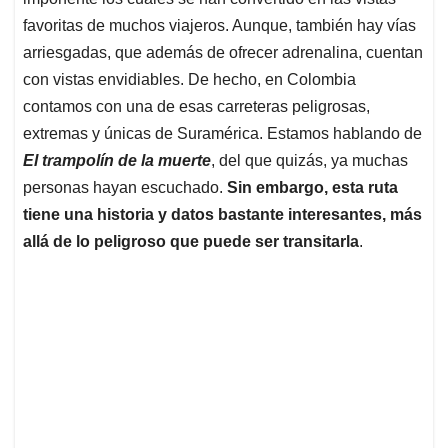
A
o
d
d
p
o
I
s
favoritas de muchos viajeros. Aunque, también hay vías
p
k
n
arriesgadas, que además de ofrecer adrenalina, cuentan
con vistas envidiables. De hecho, en Colombia
contamos con una de esas carreteras peligrosas,
extremas y únicas de Suramérica. Estamos hablando de
El trampolín de la muerte
, del que quizás, ya muchas
personas hayan escuchado.
Sin embargo, esta ruta
tiene una historia y datos bastante interesantes, más
allá de lo peligroso que puede ser transitarla
.