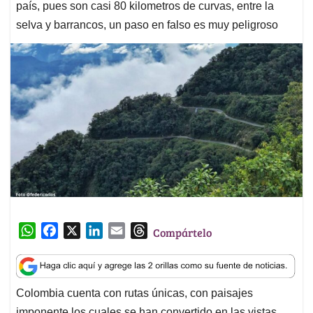
país, pues son casi 80 kilometros de curvas, entre la
selva y barrancos, un paso en falso es muy peligroso
W
F
X
L
E
T
Compártelo
h
a
i
m
h
a
c
n
a
r
t
e
k
i
e
Colombia cuenta con rutas únicas, con paisajes
s
b
e
l
a
imponente los cuales se han convertido en las vistas