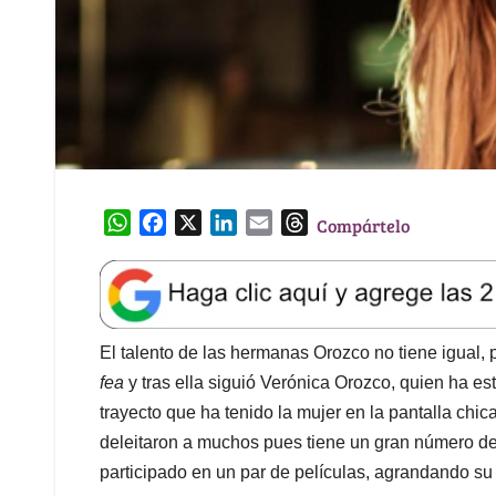
W
F
X
L
E
T
Compártelo
h
a
i
m
h
a
c
n
a
r
t
e
k
i
e
s
b
e
l
a
A
o
d
d
El talento de las hermanas Orozco no tiene igual,
p
o
I
s
fea
y tras ella siguió Verónica Orozco, quien ha e
p
k
n
trayecto que ha tenido la mujer en la pantalla chic
deleitaron a muchos pues tiene un gran número d
participado en un par de películas, agrandando su c