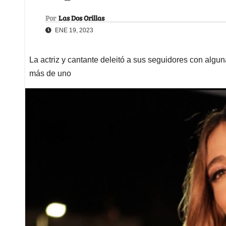
Por
Las Dos Orillas
ENE 19, 2023
La actriz y cantante deleitó a sus seguidores con alg
más de uno