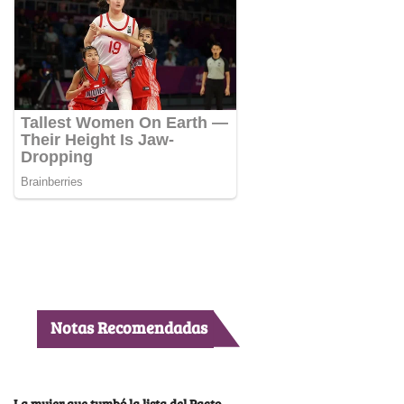
Notas Recomendadas
La mujer que tumbó la lista del Pacto,