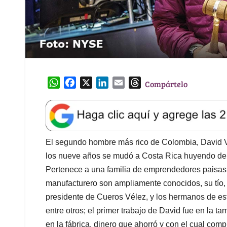
W
F
X
L
E
T
Compártelo
h
a
i
m
h
a
c
n
a
r
t
e
k
i
e
s
b
e
l
a
A
o
d
d
El segundo hombre más rico de Colombia, David V
p
o
I
s
los nueve años se mudó a Costa Rica huyendo de la
p
k
n
Pertenece a una familia de emprendedores paisas c
manufacturero son ampliamente conocidos, su tío, 
presidente de Cueros Vélez, y los hermanos de est
entre otros; el primer trabajo de David fue en la t
en la fábrica, dinero que ahorró y con el cual compr