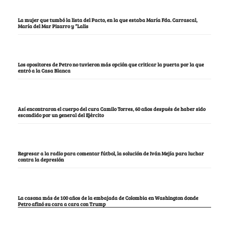
La mujer que tumbó la lista del Pacto, en la que estaba María Fda. Carrascal,
María del Mar Pizarro y “Lalis
Los opositores de Petro no tuvieron más opción que criticar la puerta por la que
entró a la Casa Blanca
Así encontraron el cuerpo del cura Camilo Torres, 60 años después de haber sido
escondido por un general del Ejército
Regresar a la radio para comentar fútbol, la solución de Iván Mejía para luchar
contra la depresión
La casona más de 100 años de la embajada de Colombia en Washington donde
Petro afinó su cara a cara con Trump