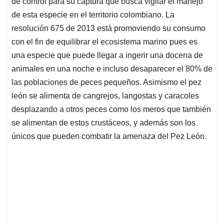
p
o
I
s
de control para su captura que busca vigilar el manejo
p
k
n
de esta especie en el territorio colombiano. La
resolución 675 de 2013 está promoviendo su consumo
con el fin de equilibrar el ecosistema marino pues es
una especie que puede llegar a ingerir una docena de
animales en una noche e incluso desaparecer el 80% de
las poblaciones de peces pequeños. Asimismo el pez
león se alimenta de cangrejos, langostas y caracoles
desplazando a otros peces como los meros que también
se alimentan de estos crustáceos, y además son los
únicos que pueden combatir la amenaza del Pez León.