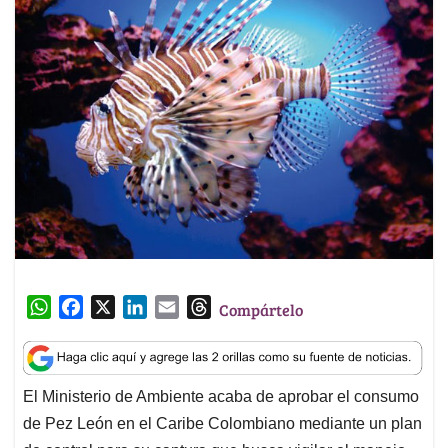
W
F
X
L
E
T
Compártelo
h
a
i
m
h
a
c
n
a
r
t
e
k
i
e
El Ministerio de Ambiente acaba de aprobar el consumo
s
b
e
l
a
de Pez León en el Caribe Colombiano mediante un plan
A
o
d
d