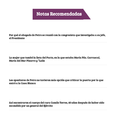
Notas Recomendadas
Por qué el abogado de Petro se reunió con la congresista que investigaba a su jefe,
el Presidente
La mujer que tumbó la lista del Pacto, en la que estaba María Fda. Carrascal,
María del Mar Pizarro y “Lalis
Los opositores de Petro no tuvieron más opción que criticar la puerta por la que
entró a la Casa Blanca
Así encontraron el cuerpo del cura Camilo Torres, 60 años después de haber sido
escondido por un general del Ejército