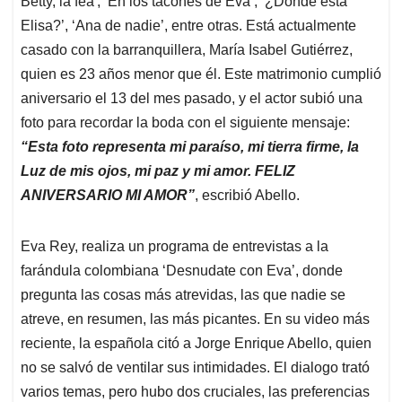
p
o
I
s
Betty, la fea', ‘En los tacones de Eva’, ‘¿Dónde está
p
k
n
Elisa?’, ‘Ana de nadie’, entre otras. Está actualmente
casado con la barranquillera, María Isabel Gutiérrez,
quien es 23 años menor que él. Este matrimonio cumplió
aniversario el 13 del mes pasado, y el actor subió una
foto para recordar la boda con el siguiente mensaje:
“Esta foto representa mi paraíso, mi tierra firme, la
Luz de mis ojos, mi paz y mi amor. FELIZ
ANIVERSARIO MI AMOR”
, escribió Abello.
Eva Rey, realiza un programa de entrevistas a la
farándula colombiana ‘Desnudate con Eva’, donde
pregunta las cosas más atrevidas, las que nadie se
atreve, en resumen, las más picantes. En su video más
reciente, la española citó a Jorge Enrique Abello, quien
no se salvó de ventilar sus intimidades. El dialogo trató
varios temas, pero hubo dos cruciales, las preferencias