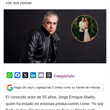
con sus novias
W
F
X
L
E
T
Compártelo
h
a
i
m
h
a
c
n
a
r
t
e
k
i
e
El conocido actor de 55 años, Jorge Enrique Abello,
s
b
e
l
a
quien ha estado en exitosas producciones como ‘Yo soy
A
o
d
d