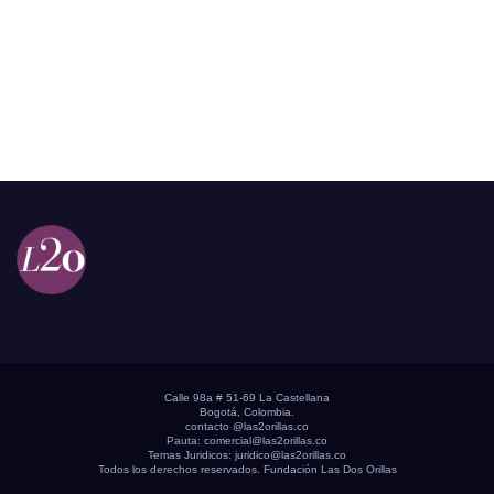
Calle 98a # 51-69 La Castellana
Bogotá, Colombia.
contacto @las2orillas.co
Pauta:
comercial@las2orillas.co
Temas Juridicos:
juridico@las2orillas.co
Todos los derechos reservados. Fundación Las Dos Orillas