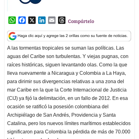
W
F
X
L
E
T
Compártelo
h
a
i
m
h
a
c
n
a
r
t
e
k
i
e
A las tormentas tropicales se suman las políticas. Las
s
b
e
l
a
aguas del Caribe son turbulentas. Y viejas pugnas, con
A
o
d
d
p
o
I
s
raíces históricas, siguen levantando olas. Como la que
p
k
n
lleva nuevamente a Nicaragua y Colombia a La Haya,
para dirimir sus divergencias relativas a una zona del
mar Caribe en la que la Corte Internacional de Justicia
(CIJ) ya fijó la delimitación, en un fallo de 2012. En esa
ocasión se ratificó la posesión colombiana del
Archipiélago de San Andrés, Providencia y Santa
Catalina, pero los nuevos límites marítimos establecidos
significaron para Colombia la pérdida de más de 70.000