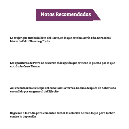
Notas Recomendadas
La mujer que tumbó la lista del Pacto, en la que estaba María Fda. Carrascal,
María del Mar Pizarro y “Lalis
Los opositores de Petro no tuvieron más opción que criticar la puerta por la que
entró a la Casa Blanca
Así encontraron el cuerpo del cura Camilo Torres, 60 años después de haber sido
escondido por un general del Ejército
Regresar a la radio para comentar fútbol, la solución de Iván Mejía para luchar
contra la depresión