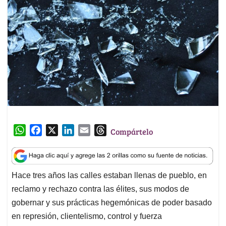
W
F
X
L
E
T
Compártelo
h
a
i
m
h
a
c
n
a
r
t
e
k
i
e
Hace tres años las calles estaban llenas de pueblo, en
s
b
e
l
a
reclamo y rechazo contra las élites, sus modos de
A
o
d
d
p
o
I
s
gobernar y sus prácticas hegemónicas de poder basado
p
k
n
en represión, clientelismo, control y fuerza