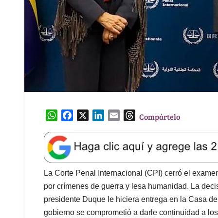
W
F
X
L
E
T
Compártelo
h
a
i
m
h
a
c
n
a
r
t
e
k
i
e
s
b
e
l
a
A
o
d
d
La Corte Penal Internacional (CPI) cerró el exam
p
o
I
s
por crímenes de guerra y lesa humanidad. La decis
p
k
n
presidente Duque le hiciera entrega en la Casa de
gobierno se comprometió a darle continuidad a los