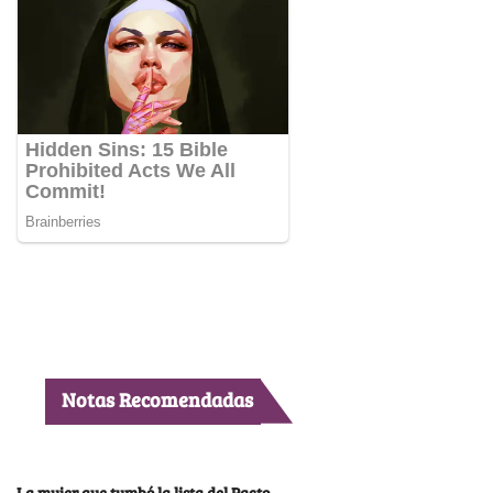
Notas Recomendadas
La mujer que tumbó la lista del Pacto,