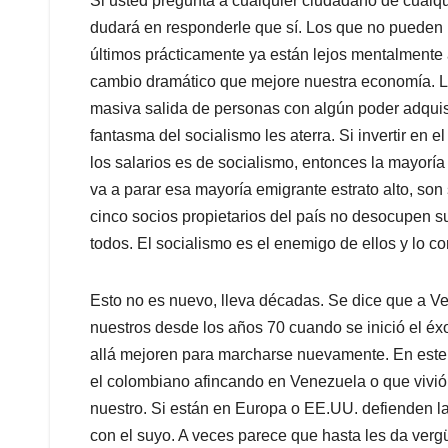
Si usted pregunta a cualquier ciudadano de cualqui
dudará en responderle que sí. Los que no pueden
últimos prácticamente ya están lejos mentalmente 
cambio dramático que mejore nuestra economía. La
masiva salida de personas con algún poder adquis
fantasma del socialismo les aterra. Si invertir en e
los salarios es de socialismo, entonces la mayorí
va a parar esa mayoría emigrante estrato alto, son s
cinco socios propietarios del país no desocupen 
todos. El socialismo es el enemigo de ellos y lo c
Esto no es nuevo, lleva décadas. Se dice que a V
nuestros desde los años 70 cuando se inició el éx
allá mejoren para marcharse nuevamente. En este 
el colombiano afincando en Venezuela o que vivió 
nuestro. Si están en Europa o EE.UU. defienden l
con el suyo. A veces parece que hasta les da ver