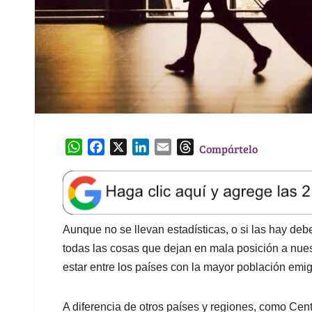
W
F
X
L
E
T
Compártelo
h
a
i
m
h
a
c
n
a
r
t
e
k
i
e
s
b
e
l
a
A
o
d
d
Aunque no se llevan estadísticas, o si las hay d
p
o
I
s
todas las cosas que dejan en mala posición a nue
p
k
n
estar entre los países con la mayor población emig
A diferencia de otros países y regiones, como Ce