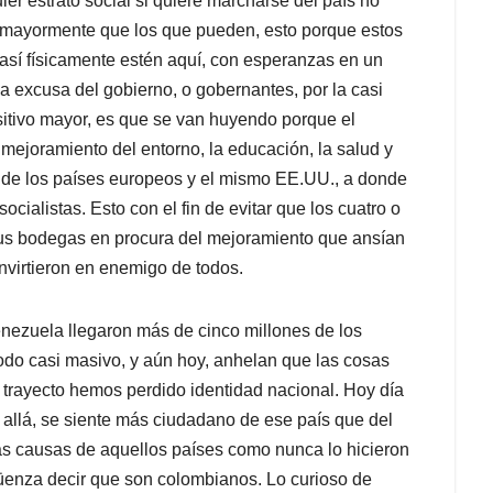
er estrato social si quiere marcharse del país no
 mayormente que los que pueden, esto porque estos
así físicamente estén aquí, con esperanzas en un
 excusa del gobierno, o gobernantes, por la casi
itivo mayor, es que se van huyendo porque el
l mejoramiento del entorno, la educación, la salud y
a de los países europeos y el mismo EE.UU., a donde
ocialistas. Esto con el fin de evitar que los cuatro o
sus bodegas en procura del mejoramiento que ansían
onvirtieron en enemigo de todos.
enezuela llegaron más de cinco millones de los
odo casi masivo, y aún hoy, anhelan que las cosas
trayecto hemos perdido identidad nacional. Hoy día
allá, se siente más ciudadano de ese país que del
as causas de aquellos países como nunca lo hicieron
güenza decir que son colombianos. Lo curioso de