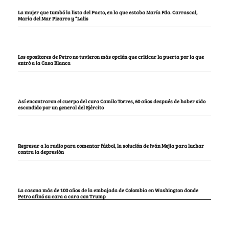
La mujer que tumbó la lista del Pacto, en la que estaba María Fda. Carrascal,
María del Mar Pizarro y “Lalis
Los opositores de Petro no tuvieron más opción que criticar la puerta por la que
entró a la Casa Blanca
Así encontraron el cuerpo del cura Camilo Torres, 60 años después de haber sido
escondido por un general del Ejército
Regresar a la radio para comentar fútbol, la solución de Iván Mejía para luchar
contra la depresión
La casona más de 100 años de la embajada de Colombia en Washington donde
Petro afinó su cara a cara con Trump