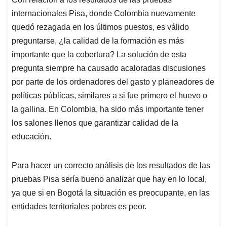
s
b
e
l
a
internacionales Pisa, donde Colombia nuevamente
A
o
d
d
p
o
I
s
quedó rezagada en los últimos puestos, es válido
p
k
n
preguntarse, ¿la calidad de la formación es más
importante que la cobertura? La solución de esta
pregunta siempre ha causado acaloradas discusiones
por parte de los ordenadores del gasto y planeadores de
políticas públicas, similares a si fue primero el huevo o
la gallina. En Colombia, ha sido más importante tener
los salones llenos que garantizar calidad de la
educación.
Para hacer un correcto análisis de los resultados de las
pruebas Pisa sería bueno analizar que hay en lo local,
ya que si en Bogotá la situación es preocupante, en las
entidades territoriales pobres es peor.