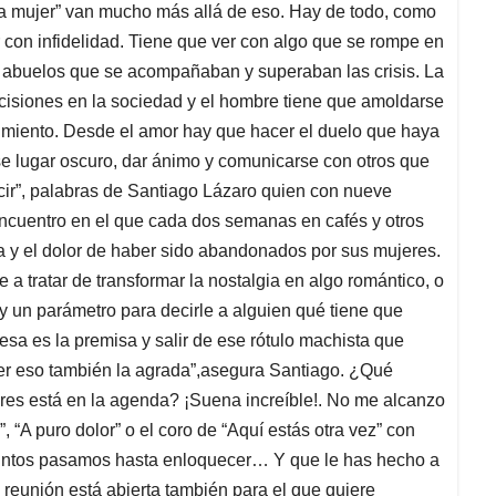
a mujer” van mucho más allá de eso. Hay de todo, como
 con infidelidad. Tiene que ver con algo que se rompe en
os abuelos que se acompañaban y superaban las crisis. La
ecisiones en la sociedad y el hombre tiene que amoldarse
timiento. Desde el amor hay que hacer el duelo que haya
se lugar oscuro, dar ánimo y comunicarse con otros que
cir”, palabras de Santiago Lázaro quien con nueve
encuentro en el que cada dos semanas en cafés y otros
ia y el dolor de haber sido abandonados por sus mujeres.
a tratar de transformar la nostalgia en algo romántico, o
y un parámetro para decirle a alguien qué tiene que
 esa es la premisa y salir de ese rótulo machista que
jer eso también la agrada”,asegura Santiago. ¿Qué
es está en la agenda? ¡Suena increíble!. No me alcanzo
 “A puro dolor” o el coro de “Aquí estás otra vez” con
juntos pasamos hasta enloquecer… Y que le has hecho a
reunión está abierta también para el que quiere