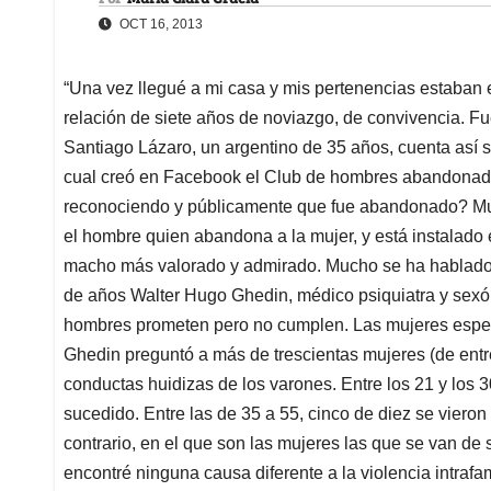
OCT 16, 2013
“Una vez llegué a mi casa y mis pertenencias estaban 
relación de siete años de noviazgo, de convivencia. Fu
Santiago Lázaro, un argentino de 35 años, cuenta así 
cual creó en Facebook el Club de hombres abandonad
reconociendo y públicamente que fue abandonado? Muy 
el hombre quien abandona a la mujer, y está instalado 
macho más valorado y admirado. Mucho se ha hablado d
de años Walter Hugo Ghedin, médico psiquiatra y sexól
hombres prometen pero no cumplen. Las mujeres esper
Ghedin preguntó a más de trescientas mujeres (de entre
conductas huidizas de los varones. Entre los 21 y los 
sucedido. Entre las de 35 a 55, cinco de diez se viero
contrario, en el que son las mujeres las que se van de
encontré ninguna causa diferente a la violencia intrafam