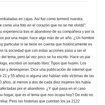
embaladas en cajas. Así fue como terminó nuestra
e como una foto en el corazón que no se me olvidó”.
su experiencia tras el abandono de su compañera y por la
os por una mujer, hace algo más de un año. ¿Un hombre
particular si se tiene en cuenta que históricamente es
en la sociedad que con estas acciones pasa a ser el
el tema, pero tal vez poco se ha escrito. Hace un par
ogo, escribió un sonado libro: Tipos que huyen. Los
an y desesperan. Dice una publicación de internet que
 21 y 55 años) si alguna vez habían sido víctimas de las
30 años, al menos a dos de cada diez mujeres les había
n afectadas por el abandono. ¿Y qué pasa en el caso
 su hogar, que es el tema que nos ocupa hoy? De esto no
iliar. Pero las historias que cuentan los ya 2122