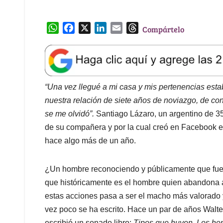
W
F
X
L
E
T
Compártelo
h
a
i
m
h
a
c
n
a
r
t
e
k
i
e
s
b
e
l
a
A
o
d
d
“Una vez llegué a mi casa y mis pertenencias est
p
o
I
s
nuestra relación de siete años de noviazgo, de co
p
k
n
se me olvidó”.
Santiago Lázaro, un argentino de 35
de su compañera y por la cual creó en Facebook 
hace algo más de un año.
¿Un hombre reconociendo y públicamente que fue 
que históricamente es el hombre quien abandona a 
estas acciones pasa a ser el macho más valorado 
vez poco se ha escrito. Hace un par de años Walt
escribió un sonado libro:
Tipos que huyen. Los ho