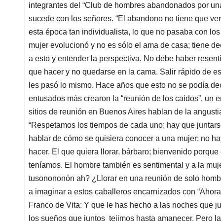
integrantes del “Club de hombres abandonados por un
sucede con los señores. “El abandono no tiene que ver
esta época tan individualista, lo que no pasaba con l
mujer evolucionó y no es sólo el ama de casa; tiene d
a esto y entender la perspectiva. No debe haber resen
que hacer y no quedarse en la cama. Salir rápido de e
les pasó lo mismo. Hace años que esto no se podía de
entusados más crearon la “reunión de los caídos”, un 
sitios de reunión en Buenos Aires hablan de la angust
“Respetamos los tiempos de cada uno; hay que juntarse 
hablar de cómo se quisiera conocer a una mujer; no ha
hacer. El que quiera llorar, bárbaro; bienvenido porque
teníamos. El hombre también es sentimental y a la mu
tusonononón ah? ¿Llorar en una reunión de solo hombr
a imaginar a estos caballeros encarnizados con “Ahora”,
Franco de Vita: Y que le has hecho a las noches que 
los sueños que juntos tejimos hasta amanecer. Pero la 