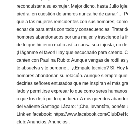
reconquistar a su exmujer. Mejor dicho, hasta Julio Igl
piedra, en cuestión de amores nunca he de ganar”… Po
que a las mujeres reincidentes con sus hombres; como 
echar de para atrás con todo y consecuencias. Tratar d
hombres abandonados por una mujer, y trasciende la fr
de lo que hicieron mal o así la causa sea injusta, no d
¡Háganme el favor! Hay que escucharlo para creerlo. 
canten con Paulina Rubio: Aunque vengas de rodillas 
te absuelva y te perdone… ¿Empate técnico? Sí. Hoy l
hombres abandonan su relación. Aunque siempre quier
decirles señores entusados que me inspiran el más gra
lado y permitirse expresar lo que como seres humanos 
o que los dejó por lo que fuera. A mis queridos aband
del valiente Santiago Lázaro: “¡Che, levantáte, ponéte 
Link en facebook: https://www.facebook.com/ClubDe
club: Anuncios. Anuncios..