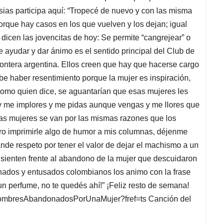
esias participa aquí: “Tropecé de nuevo y con las misma
rque hay casos en los que vuelven y los dejan; igual
dicen las jovencitas de hoy: Se permite “cangrejear” o
e ayudar y dar ánimo es el sentido principal del Club de
ontera argentina. Ellos creen que hay que hacerse cargo
ebe haber resentimiento porque la mujer es inspiración,
Como quien dice, se aguantarían que esas mujeres les
y me implores y me pidas aunque vengas y me llores que
as mujeres se van por las mismas razones que los
o imprimirle algo de humor a mis columnas, déjenme
nde respeto por tener el valor de dejar el machismo a un
sienten frente al abandono de la mujer que descuidaron
onados y entusados colombianos los animo con la frase
un perfume, no te quedés ahí!” ¡Feliz resto de semana!
HombresAbandonadosPorUnaMujer?fref=ts Canción del