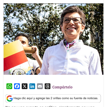
W
F
X
L
E
T
Compártelo
h
a
i
m
h
a
c
n
a
r
t
e
k
i
e