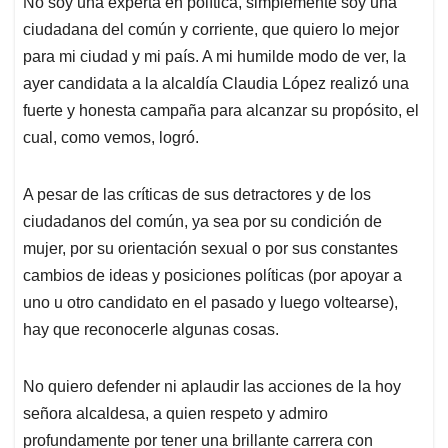
No soy una experta en política, simplemente soy una
s
b
e
l
a
ciudadana del común y corriente, que quiero lo mejor
A
o
d
d
p
o
I
s
para mi ciudad y mi país. A mi humilde modo de ver, la
p
k
n
ayer candidata a la alcaldía Claudia López realizó una
fuerte y honesta campaña para alcanzar su propósito, el
cual, como vemos, logró.
A pesar de las críticas de sus detractores y de los
ciudadanos del común, ya sea por su condición de
mujer, por su orientación sexual o por sus constantes
cambios de ideas y posiciones políticas (por apoyar a
uno u otro candidato en el pasado y luego voltearse),
hay que reconocerle algunas cosas.
No quiero defender ni aplaudir las acciones de la hoy
señora alcaldesa, a quien respeto y admiro
profundamente por tener una brillante carrera con