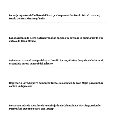
La mujer que tumbó la lista del Pacto, en la que estaba María Fda. Carrascal,
María del Mar Pizarro y “Lalis
Los opositores de Petro no tuvieron más opción que criticar la puerta por la que
entró a la Casa Blanca
Así encontraron el cuerpo del cura Camilo Torres, 60 años después de haber sido
escondido por un general del Ejército
Regresar a la radio para comentar fútbol, la solución de Iván Mejía para luchar
contra la depresión
La casona más de 100 años de la embajada de Colombia en Washington donde
Petro afinó su cara a cara con Trump