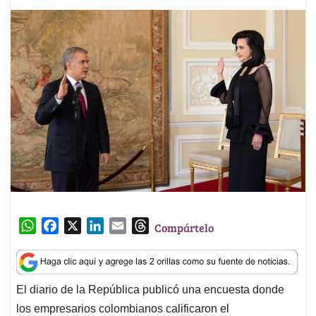
W
F
X
L
E
T
Compártelo
h
a
i
m
h
a
c
n
a
r
t
e
k
i
e
El diario de la República publicó una encuesta donde
s
b
e
l
a
los empresarios colombianos calificaron el
A
o
d
d