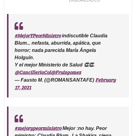
#MejorYPeorMinistro
indiscutible Claudia
Blum... nefasta, aburrida, apática, que
horror; nada parecida María Ángela
Holguín.
Y el mejor Ministerio de Salud 👏👏.
@CancilleriaCol
@Fruizgomez
February
— Fausto M. (@ROMANSANTAFE)
17, 2021
#mejorypeorministro
Mejor :no hay. Peor
mimistro: Claudia Blum...La Shakira, ciega