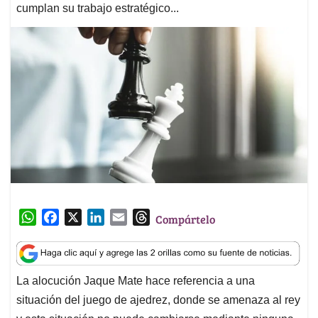
cumplan su trabajo estratégico...
W
F
X
L
E
T
Compártelo
h
a
i
m
h
a
c
n
a
r
t
e
k
i
e
La alocución Jaque Mate hace referencia a una
s
b
e
l
a
situación del juego de ajedrez, donde se amenaza al rey
A
o
d
d