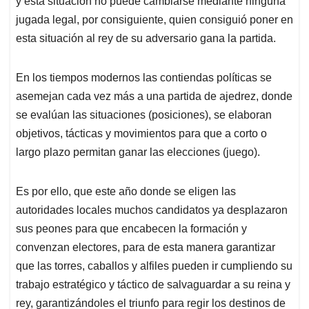
p
o
I
s
y esta situación no puede cambiarse mediante ninguna
p
k
n
jugada legal, por consiguiente, quien consiguió poner en
esta situación al rey de su adversario gana la partida.
En los tiempos modernos las contiendas políticas se
asemejan cada vez más a una partida de ajedrez, donde
se evalúan las situaciones (posiciones), se elaboran
objetivos, tácticas y movimientos para que a corto o
largo plazo permitan ganar las elecciones (juego).
Es por ello, que este año donde se eligen las
autoridades locales muchos candidatos ya desplazaron
sus peones para que encabecen la formación y
convenzan electores, para de esta manera garantizar
que las torres, caballos y alfiles pueden ir cumpliendo su
trabajo estratégico y táctico de salvaguardar a su reina y
rey, garantizándoles el triunfo para regir los destinos de