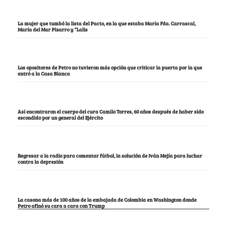
La mujer que tumbó la lista del Pacto, en la que estaba María Fda. Carrascal,
María del Mar Pizarro y “Lalis
Los opositores de Petro no tuvieron más opción que criticar la puerta por la que
entró a la Casa Blanca
Así encontraron el cuerpo del cura Camilo Torres, 60 años después de haber sido
escondido por un general del Ejército
Regresar a la radio para comentar fútbol, la solución de Iván Mejía para luchar
contra la depresión
La casona más de 100 años de la embajada de Colombia en Washington donde
Petro afinó su cara a cara con Trump