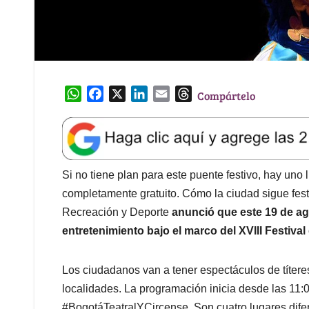
W
F
X
L
E
T
Compártelo
h
a
i
m
h
a
c
n
a
r
t
e
k
i
e
s
b
e
l
a
A
o
d
d
Si no tiene plan para este puente festivo, hay uno 
p
o
I
s
completamente gratuito. Cómo la ciudad sigue fest
p
k
n
Recreación y Deporte
anunció que este 19 de ag
entretenimiento bajo el marco del XVIII Festival
Los ciudadanos van a tener espectáculos de títeres
localidades. La programación inicia desde las 11:
#BogotáTeatralYCircense. Son cuatro lugares dif