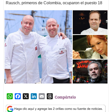
Rausch, primeros de Colombia, ocuparon el puesto 18
W
F
X
L
E
T
Compártelo
h
a
i
m
h
a
c
n
a
r