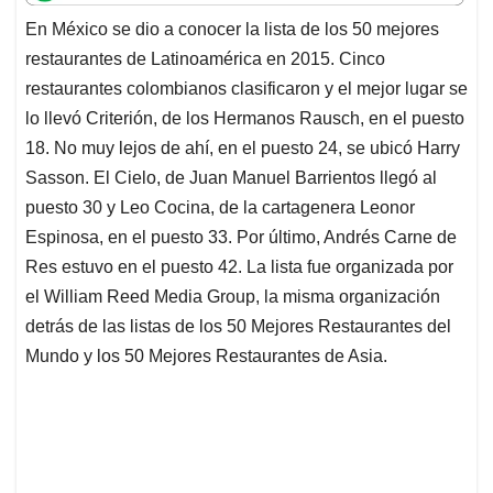
t
e
k
i
e
En México se dio a conocer la lista de los 50 mejores
s
b
e
l
a
restaurantes de Latinoamérica en 2015. Cinco
A
o
d
d
p
o
I
s
restaurantes colombianos clasificaron y el mejor lugar se
p
k
n
lo llevó Criterión, de los Hermanos Rausch, en el puesto
18. No muy lejos de ahí, en el puesto 24, se ubicó Harry
Sasson. El Cielo, de Juan Manuel Barrientos llegó al
puesto 30 y Leo Cocina, de la cartagenera Leonor
Espinosa, en el puesto 33. Por último, Andrés Carne de
Res estuvo en el puesto 42. La lista fue organizada por
el William Reed Media Group, la misma organización
detrás de las listas de los 50 Mejores Restaurantes del
Mundo y los 50 Mejores Restaurantes de Asia.