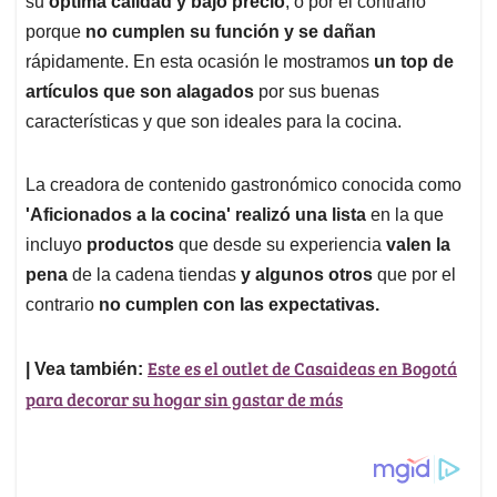
p
o
I
s
su
optima calidad y bajo precio
, o por el contrario
p
k
n
porque
no cumplen su función y se dañan
rápidamente. En esta ocasión le mostramos
un top de
artículos que son alagados
por sus buenas
características y que son ideales para la cocina.
La creadora de contenido gastronómico conocida como
'Aficionados a la cocina' realizó una lista
en la que
incluyo
productos
que desde su experiencia
valen la
pena
de la cadena tiendas
y algunos otros
que por el
contrario
no cumplen con las expectativas.
Este es el outlet de Casaideas en Bogotá
| Vea también:
para decorar su hogar sin gastar de más