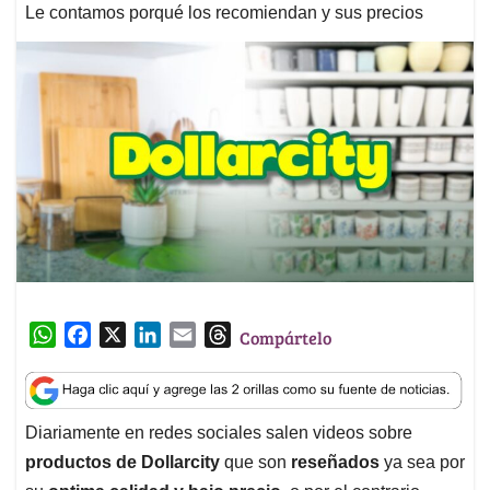
Le contamos porqué los recomiendan y sus precios
W
F
X
L
E
T
Compártelo
h
a
i
m
h
a
c
n
a
r
t
e
k
i
e
Diariamente en redes sociales salen videos sobre
s
b
e
l
a
productos de Dollarcity
que son
reseñados
ya sea por
A
o
d
d