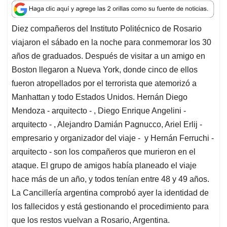
a
c
n
a
r
t
e
k
i
e
Diez compañeros del Instituto Politécnico de Rosario
s
b
e
l
a
viajaron el sábado en la noche para conmemorar los 30
A
o
d
d
p
o
I
s
años de graduados. Después de visitar a un amigo en
p
k
n
Boston llegaron a Nueva York, donde cinco de ellos
fueron atropellados por el terrorista que atemorizó a
Manhattan y todo Estados Unidos. Hernán Diego
Mendoza - arquitecto - , Diego Enrique Angelini -
arquitecto - , Alejandro Damián Pagnucco, Ariel Erlij -
empresario y organizador del viaje - y Hernán Ferruchi -
arquitecto - son los compañeros que murieron en el
ataque. El grupo de amigos había planeado el viaje
hace más de un año, y todos tenían entre 48 y 49 años.
La Cancillería argentina comprobó ayer la identidad de
los fallecidos y está gestionando el procedimiento para
que los restos vuelvan a Rosario, Argentina.