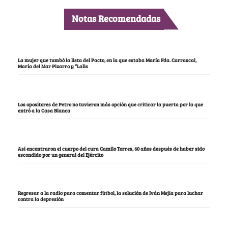
Notas Recomendadas
La mujer que tumbó la lista del Pacto, en la que estaba María Fda. Carrascal,
María del Mar Pizarro y “Lalis
Los opositores de Petro no tuvieron más opción que criticar la puerta por la que
entró a la Casa Blanca
Así encontraron el cuerpo del cura Camilo Torres, 60 años después de haber sido
escondido por un general del Ejército
Regresar a la radio para comentar fútbol, la solución de Iván Mejía para luchar
contra la depresión