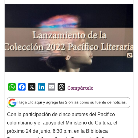
W
F
X
L
E
T
Compártelo
h
a
i
m
h
a
c
n
a
r
t
e
k
i
e
Con la participación de cinco autores del Pacífico
s
b
e
l
a
colombiano y el apoyo del Ministerio de Cultura, el
A
o
d
d
p
o
I
s
próximo 24 de junio, 6:30 p.m. en la Biblioteca