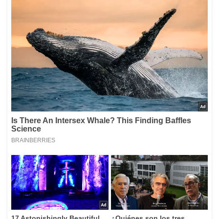
Comunicado Oficial - Cierre salas de Cine
pic.twitter.com/8GTQaFH9Ox
Colombia.
March
— Cine Colombia (@Cine_Colombia)
15, 2020