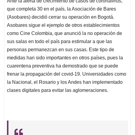
Ante la alerta de crecimiento de casos de coronavirus,
s
b
e
l
a
que completa 30 en el país, la Asociación de Bares
A
o
d
d
p
o
I
s
(Asobares) decidió cerrar su operación en Bogotá.
p
k
n
Asobares sigue el ejemplo de otros establecimientos
como Cine Colombia, que anunció la no operación de
sus salas en todo el país para estimular a que las
personas permanezcan en sus casas. Este tipo de
medidas han sido importantes en otros países, pues la
cuarentena preventiva ha demostrado que se puede
frenar la propagación del covid-19. Universidades como
la Nacional, el Rosario y los Andes han implementado
clases digitales para evitar las aglomeraciones.