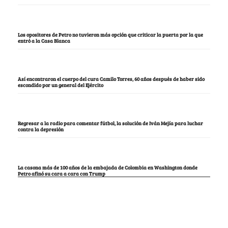
Notas Recomendadas
Por qué el abogado de Petro se reunió con la congresista que investigaba a su jefe,
el Presidente
La mujer que tumbó la lista del Pacto, en la que estaba María Fda. Carrascal,
María del Mar Pizarro y “Lalis
Los opositores de Petro no tuvieron más opción que criticar la puerta por la que
entró a la Casa Blanca
Así encontraron el cuerpo del cura Camilo Torres, 60 años después de haber sido
escondido por un general del Ejército