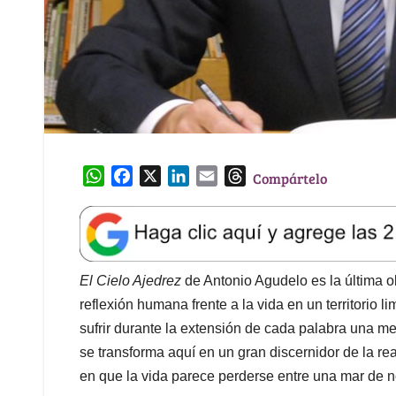
W
F
X
L
E
T
Compártelo
h
a
i
m
h
a
c
n
a
r
t
e
k
i
e
s
b
e
l
a
A
o
d
d
El Cielo Ajedrez
de Antonio Agudelo es la última ob
p
o
I
s
reflexión humana frente a la vida en un territorio 
p
k
n
sufrir durante la extensión de cada palabra una me
se transforma aquí en un gran discernidor de la rea
en que la vida parece perderse entre una mar de n