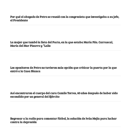
Por qué el abogado de Petro se reunió con la congresista que investigaba a su jefe,
el Presidente
La mujer que tumbó la lista del Pacto, en la que estaba María Fda. Carrascal,
María del Mar Pizarro y “Lalis
Los opositores de Petro no tuvieron más opción que criticar la puerta por la que
entró a la Casa Blanca
Así encontraron el cuerpo del cura Camilo Torres, 60 años después de haber sido
escondido por un general del Ejército
Regresar a la radio para comentar fútbol, la solución de Iván Mejía para luchar
contra la depresión