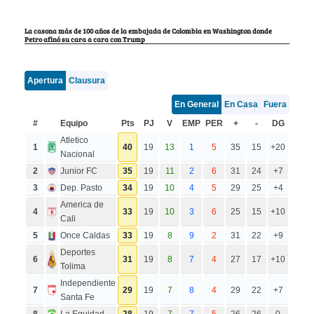
La casona más de 100 años de la embajada de Colombia en Washington donde
Petro afinó su cara a cara con Trump
Apertura
Clausura
En General
En Casa
Fuera
#
Equipo
Pts
PJ
V
EMP
PER
+
-
DG
Atletico
1
40
19
13
1
5
35
15
+20
Nacional
2
Junior FC
35
19
11
2
6
31
24
+7
3
Dep. Pasto
34
19
10
4
5
29
25
+4
America de
4
33
19
10
3
6
25
15
+10
Cali
5
Once Caldas
33
19
8
9
2
31
22
+9
Deportes
6
31
19
8
7
4
27
17
+10
Tolima
Independiente
7
29
19
7
8
4
29
22
+7
Santa Fe
8
La Equidad
28
19
7
7
5
26
26
0