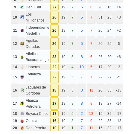
9
Dep. Cali
27
19
7
6
6
20
16
+4
Los
10
26
19
7
5
7
31
23
+8
Millionarios
Independiente
11
26
19
7
5
7
26
24
+2
Medellin
Aguilas
12
26
19
7
5
7
20
25
-5
Doradas
Atletico
13
23
19
5
8
6
26
20
+6
Bucaramanga
14
Llaneros
22
19
4
10
5
17
20
-3
Fortaleza
15
22
19
5
7
7
22
27
-5
C.E.I.F.
Jaguares de
16
18
19
5
3
11
20
33
-13
Cordoba
Alianza
17
17
19
3
8
8
13
27
-14
Petrolera
18
Boyaca Chico
17
19
5
2
12
15
32
-17
19
Cucuta
16
19
3
7
9
22
35
-13
20
Dep. Pereira
10
19
1
7
11
15
32
-17