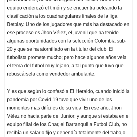
A
o
d
d
p
o
I
s
equipo enderezó el timón y se encuentra peleando la
p
k
n
clasificación a los cuadrangulares finales de la liga
Betplay. Uno de los jugadores que más ha destacado en
ese proceso es Jhon Vélez, el juvenil que ha tenido
algunas oportunidades con la selección Colombia sub-
20 y que se ha atornillado en la titular del club. El
futbolista promete mucho; pero hace algunos años veía
el tema del futbol muy lejano, a tal punto que tuvo que
rebuscársela como vendedor ambulante.
Y es que según lo confesó a El Heraldo, cuando inició la
pandemia por Covid-19 tuvo que vivir uno de los
momentos mas difíciles de su vida. En ese año, Jhon
Vélez no hacía parte del Junior; y aunque sí estaba en el
equipo filial de los Char, el Barranquilla Futbol Club, no
recibía un salario fijo y dependía totalmente del trabajo