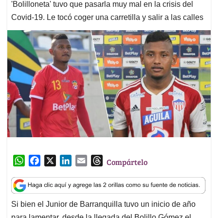
'Bolilloneta' tuvo que pasarla muy mal en la crisis del
Covid-19. Le tocó coger una carretilla y salir a las calles
W
F
X
L
E
T
Compártelo
h
a
i
m
h
a
c
n
a
r
t
e
k
i
e
Si bien el Junior de Barranquilla tuvo un inicio de año
s
b
e
l
a
para lamentar, desde la llegada del Bolillo Gómez el