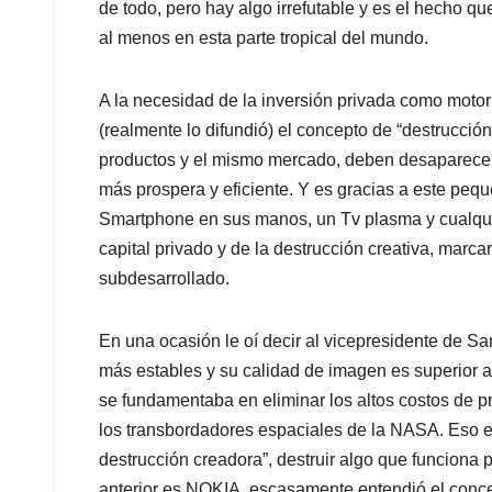
de todo, pero hay algo irrefutable y es el hecho que
al menos en esta parte tropical del mundo.
A la necesidad de la inversión privada como motor
(realmente lo difundió) el concepto de “destrucció
productos y el mismo mercado, deben desaparecer
más prospera y eficiente. Y es gracias a este peq
Smartphone en sus manos, un Tv plasma y cualquie
capital privado y de la destrucción creativa, marc
subdesarrollado.
En una ocasión le oí decir al vicepresidente de 
más estables y su calidad de imagen es superior a 
se fundamentaba en eliminar los altos costos de p
los transbordadores espaciales de la NASA. Eso 
destrucción creadora”, destruir algo que funciona p
anterior es NOKIA, escasamente entendió el conc