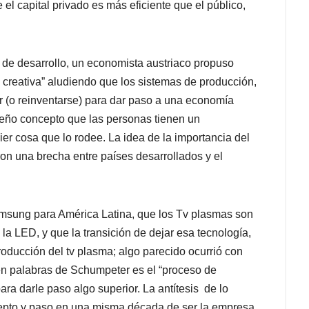
 el capital privado es más eficiente que el público,
 de desarrollo, un economista austriaco propuso
n creativa” aludiendo que los sistemas de producción,
 (o reinventarse) para dar paso a una economía
ueño concepto que las personas tienen un
r cosa que lo rodee. La idea de la importancia del
aron una brecha entre países desarrollados y el
Samsung para América Latina, que los Tv plasmas son
la LED, y que la transición de dejar esa tecnología,
roducción del tv plasma; algo parecido ocurrió con
en palabras de Schumpeter es el “proceso de
ara darle paso algo superior. La antítesis de lo
epto y paso en una misma década de ser la empresa