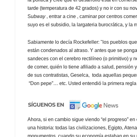
tarde (temperatura de 42 grados) y no ir con su no
S
ubway
, entrar a cine , caminar por centros come
suyo es el subsidio, la largateria burocrática, y la
Sabiamente lo decía Rockefeller: "los pueblos que 
están condenados al atraso. Y antes que se ponga 
sandeces con el cerebro rectilíneo (o primitivo) y 
de comer, quién lo tiene afiliado a salud, pensió
de sus contratistas, Geselca, toda aquellas pequ
“Don pepe”… etc. Usted entendió la primera regla d
Ahora, si en cambio sigue viendo “el progreso” en
una historia: todas las civilizaciones, Egipto, At
monumentos, cuando su economía estaban en su ma