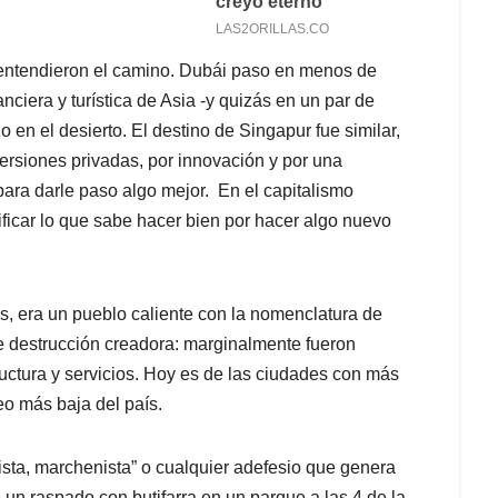
 entendieron el camino. Dubái paso en menos de
anciera y turística de Asia -y quizás en un par de
 en el desierto. El destino de Singapur fue similar,
ersiones privadas, por innovación y por una
para darle paso algo mejor. En el capitalismo
ificar lo que sabe hacer bien por hacer algo nuevo
s, era un pueblo caliente con la nomenclatura de
e destrucción creadora: marginalmente fueron
tructura y servicios. Hoy es de las ciudades con más
o más baja del país.
ista, marchenista” o cualquier adefesio que genera
e un raspado con butifarra en un parque a las 4 de la