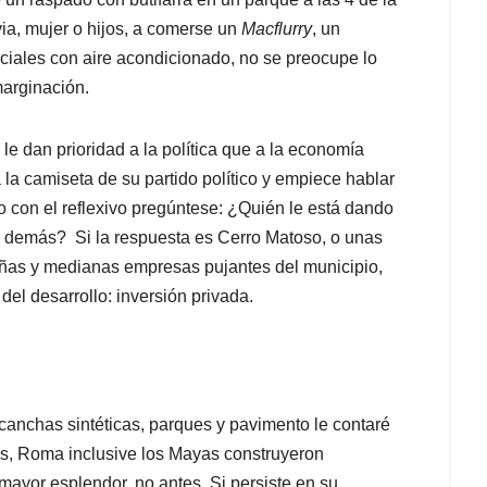
via, mujer o hijos, a comerse un
Macflurry
, un
rciales con aire acondicionado, no se preocupe lo
 marginación.
le dan prioridad a la política que a la economía
la camiseta de su partido político y empiece hablar
no con el reflexivo pregúntese: ¿Quién le está dando
n y demás? Si la respuesta es Cerro Matoso, o unas
eñas y medianas empresas pujantes del municipio,
el desarrollo: inversión privada.
 canchas sintéticas, parques y pavimento le contaré
enas, Roma inclusive los Mayas construyeron
yor esplendor, no antes. Si persiste en su