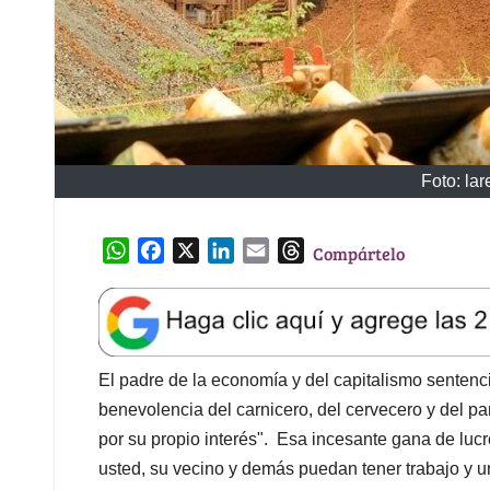
Foto: la
W
F
X
L
E
T
Compártelo
h
a
i
m
h
a
c
n
a
r
t
e
k
i
e
s
b
e
l
a
A
o
d
d
El padre de la economía y del capitalismo sentenció
p
o
I
s
benevolencia del carnicero, del cervecero y del 
p
k
n
por su propio interés". Esa incesante gana de luc
usted, su vecino y demás puedan tener trabajo y un