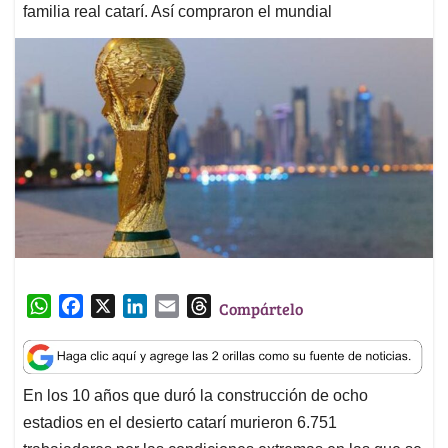
familia real catarí. Así compraron el mundial
W
F
X
L
E
T
Compártelo
h
a
i
m
h
a
c
n
a
r
t
e
k
i
e
En los 10 años que duró la construcción de ocho
s
b
e
l
a
estadios en el desierto catarí murieron 6.751
A
o
d
d