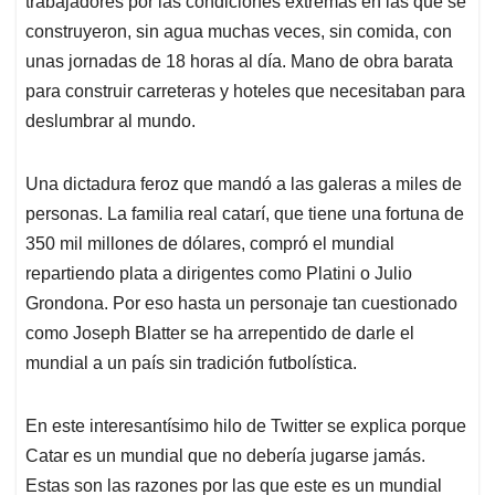
p
o
I
s
trabajadores por las condiciones extremas en las que se
p
k
n
construyeron, sin agua muchas veces, sin comida, con
unas jornadas de 18 horas al día. Mano de obra barata
para construir carreteras y hoteles que necesitaban para
deslumbrar al mundo.
Una dictadura feroz que mandó a las galeras a miles de
personas. La familia real catarí, que tiene una fortuna de
350 mil millones de dólares, compró el mundial
repartiendo plata a dirigentes como Platini o Julio
Grondona. Por eso hasta un personaje tan cuestionado
como Joseph Blatter se ha arrepentido de darle el
mundial a un país sin tradición futbolística.
En este interesantísimo hilo de Twitter se explica porque
Catar es un mundial que no debería jugarse jamás.
Estas son las razones por las que este es un mundial