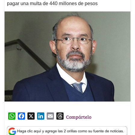
pagar una multa de 440 millones de pesos
W
F
X
L
E
T
Compártelo
h
a
i
m
h
a
c
n
a
r