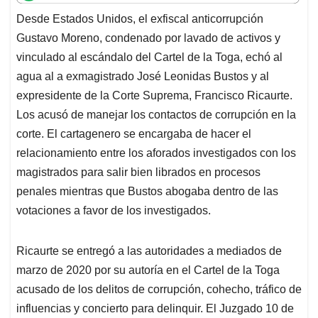
t
e
k
i
e
Desde Estados Unidos, el exfiscal anticorrupción
s
b
e
l
a
Gustavo Moreno, condenado por lavado de activos y
A
o
d
d
p
o
I
s
vinculado al escándalo del Cartel de la Toga, echó al
p
k
n
agua al a exmagistrado José Leonidas Bustos y al
expresidente de la Corte Suprema, Francisco Ricaurte.
Los acusó de manejar los contactos de corrupción en la
corte. El cartagenero se encargaba de hacer el
relacionamiento entre los aforados investigados con los
magistrados para salir bien librados en procesos
penales mientras que Bustos abogaba dentro de las
votaciones a favor de los investigados.
Ricaurte se entregó a las autoridades a mediados de
marzo de 2020 por su autoría en el Cartel de la Toga
acusado de los delitos de corrupción, cohecho, tráfico de
influencias y concierto para delinquir. El Juzgado 10 de