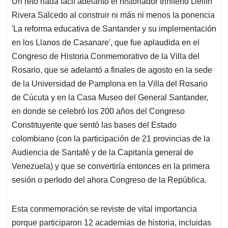
Un reto nada fácil adelantó el historiador triniteño Delfín
s
b
e
l
a
Rivera Salcedo al construir ni más ni menos la ponencia
A
o
d
d
p
o
I
s
'La reforma educativa de Santander y su implementación
p
k
n
en los Llanos de Casanare', que fue aplaudida en el
Congreso de Historia Conmemorativo de la Villa del
Rosario, que se adelantó a finales de agosto en la sede
de la Universidad de Pamplona en la Villa del Rosario
de Cúcuta y en la Casa Museo del General Santander,
en donde se celebró los 200 años del Congreso
Constituyente que sentó las bases del Estado
colombiano (con la participación de 21 provincias de la
Audiencia de Santafé y de la Capitanía general de
Venezuela) y que se convertiría entonces en la primera
sesión o perIodo del ahora Congreso de la República.
Esta conmemoración se reviste de vital importancia
porque participaron 12 academias de historia, incluidas