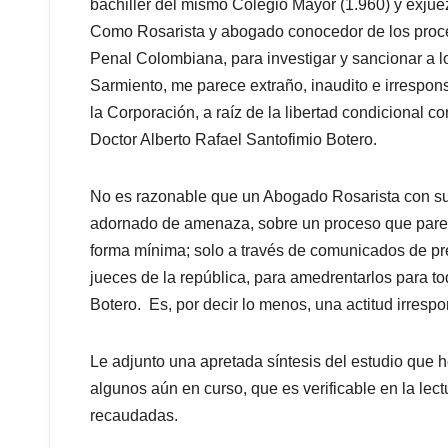
bachiller del mismo Colegio Mayor (1.960) y exjue
Como
Rosarista
y abogado conocedor de los proce
Penal Colombiana, para investigar y sancionar a l
Sarmiento,
me parece extraño, inaudito e irrespon
la Corporación,
a raíz de la libertad condicional 
Doctor Alberto Rafael Santofimio Botero.
No es razonable que un Abogado
Rosarista
con s
adornado de amenaza, sobre un proceso que pare
forma mínima;
solo a través de comunicados de p
jueces de la república, para amedrentarlos para to
Botero.
Es, por decir lo menos, una actitud irrespo
Le adjunto una apretada síntesis del estudio
que h
algunos aún en curso, que es verificable en la lect
recaudadas.