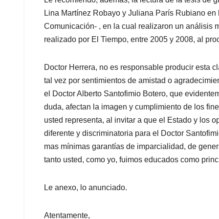
Lina Martínez Robayo y Juliana París Rubiano
en 
Comunicación
-
,
en la cual realiz
aron
un
análisis
m
realizado por El Tiempo, entre 2005 y 2008, al pr
Doctor Herrera, no es responsable producir esta cl
tal vez por sentimientos de amistad o agradecimien
el Doctor Alberto Santofimio Botero
,
que evidente
duda, afectan la imagen y cumplimiento de los fine
usted
representa
,
al
invitar a que el Estado y los 
diferente y discriminatoria para el Doctor Santofi
mas mínimas garantías de imparcialidad, de genera
tanto usted, como yo
, fuimos educados como princi
Le anexo, lo anunciado.
Atentamente,