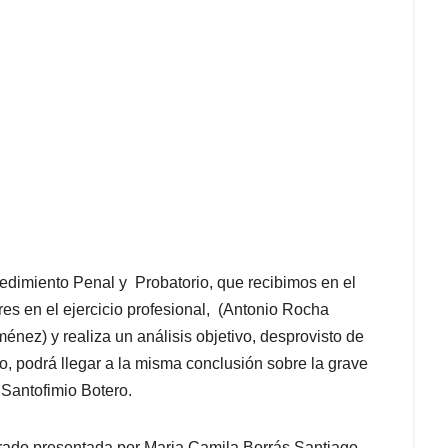
cedimiento Penal
y Probatorio
,
que recibimos en el
es en el ejercicio profesional, (Antonio Rocha
nez) y realiza un análisis objetivo, desprovisto de
o, podrá llegar a la misma conclusión sobre la grave
 Santofimio Botero.
grado presentad
a
por Maria Camila
Borrás Santiago,