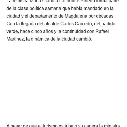
La ministra María Claudia Lacouture Pinedo forma parte
s
b
e
l
a
de la clase política samaria que había mandado en la
A
o
d
d
p
o
I
s
ciudad y el departamento de Magdalena por décadas.
p
k
n
Con la llegada del alcalde Carlos Caicedo, del partido
verde, hace cinco años y la continuidad con Rafael
Martínez, la dinámica de la ciudad cambió.
A pesar de que el turismo está bajo su cartera la ministra