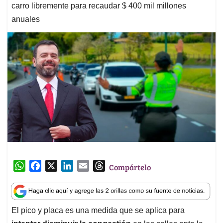
carro libremente para recaudar $ 400 mil millones
anuales
W
F
X
L
E
T
Compártelo
h
a
i
m
h
a
c
n
a
r
t
e
k
i
e
El pico y placa es una medida que se aplica para
s
b
e
l
a