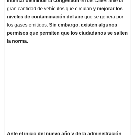
intentar disminuir la congestión
en las calles ante la
A
o
d
d
p
o
I
s
gran cantidad de vehículos que circulan
y mejorar los
p
k
n
niveles de contaminación del aire
que se genera por
los gases emitidos.
Sin embargo, existen algunos
permisos que permiten que los ciudadanos se salten
la norma.
Ante el inicio del nuevo año y de la administración