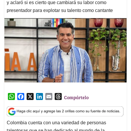
y aclaró si es cierto que cambiará su labor como
presentador para explotar su talento como cantante
W
F
X
L
E
T
Compártelo
h
a
i
m
h
a
c
n
a
r
t
e
k
i
e
Colombia cuenta con una variedad de personas
s
b
e
l
a
talentosas que se han dedicado al mundo de la