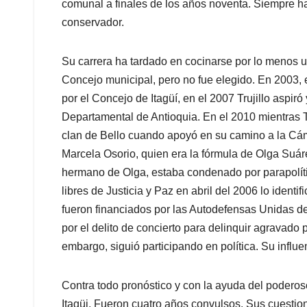
comunal a finales de los años noventa. Siempre ha s
conservador.
Su carrera ha tardado en cocinarse por lo menos un
Concejo municipal, pero no fue elegido. En 2003, e
por el Concejo de Itagüí, en el 2007 Trujillo aspiró
Departamental de Antioquia. En el 2010 mientras Tr
clan de Bello cuando apoyó en su camino a la Cám
Marcela Osorio, quien era la fórmula de Olga Suáre
hermano de Olga, estaba condenado por parapolít
libres de Justicia y Paz en abril del 2006 lo identi
fueron financiados por las Autodefensas Unidas de
por el delito de concierto para delinquir agravado
embargo, siguió participando en política. Su influ
Contra todo pronóstico y con la ayuda del poderoso 
Itagüi. Fueron cuatro años convulsos. Sus cuestio