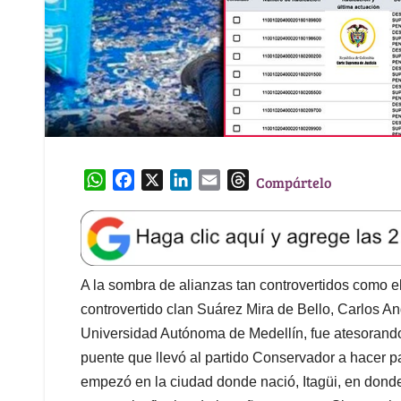
W
F
X
L
E
T
Compártelo
h
a
i
m
h
a
c
n
a
r
t
e
k
i
e
s
b
e
l
a
A
o
d
d
A la sombra de alianzas tan controvertidos como e
p
o
I
s
controvertido clan Suárez Mira de Bello, Carlos And
p
k
n
Universidad Autónoma de Medellín, fue atesorando
puente que llevó al partido Conservador a hacer pa
empezó en la ciudad donde nació, Itagüi, en donde