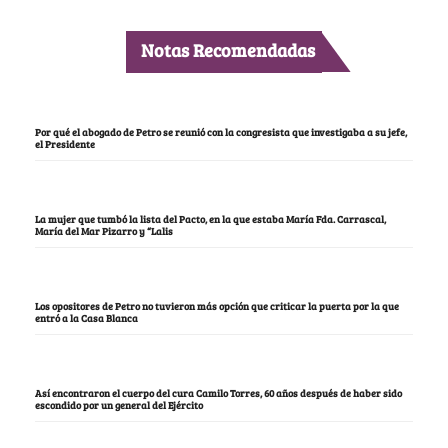
Notas Recomendadas
Por qué el abogado de Petro se reunió con la congresista que investigaba a su jefe,
el Presidente
La mujer que tumbó la lista del Pacto, en la que estaba María Fda. Carrascal,
María del Mar Pizarro y “Lalis
Los opositores de Petro no tuvieron más opción que criticar la puerta por la que
entró a la Casa Blanca
Así encontraron el cuerpo del cura Camilo Torres, 60 años después de haber sido
escondido por un general del Ejército